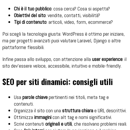
Chi è il tuo pubblico
: cosa cerca? Cosa si aspetta?
Obiettivi del sito
: vendite, contatti, visibilità?
Tipi di contenuto
: articoli, video, form, ecommerce?
Poi scegli la tecnologia giusta: WordPress è ottimo per iniziare,
ma per progetti avanzati puoi valutare Laravel, Django o altre
piattaforme flessibili.
Infine passa allo sviluppo, con attenzione alla
user experience
: il
sito dev’essere veloce, accessibile, intuitivo e mobile-friendly.
SEO per siti dinamici: consigli utili
Usa
parole chiave
pertinenti nei titoli, meta tag e
contenuti.
Organizza il sito con una
struttura chiara
e URL descrittivi.
Ottimizza
immagini
con alt tag e nomi significativi.
Scrivi contenuti
originali e utili
, che risolvano problemi reali.